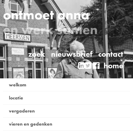
ontmoet anna
en werk samen
zoek
nieuwsbrief
contact
home

welkom
locatie
vergaderen
vieren en gedenken