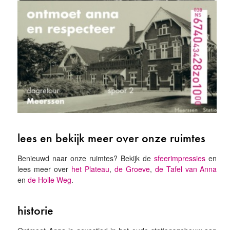
lees en bekijk meer over onze ruimtes
Benieuwd naar onze ruimtes? Bekijk de
sfeerimpressies
en
lees meer over
het Plateau
,
de Groeve
,
de Tafel van Anna
en
de Holle Weg
.
historie